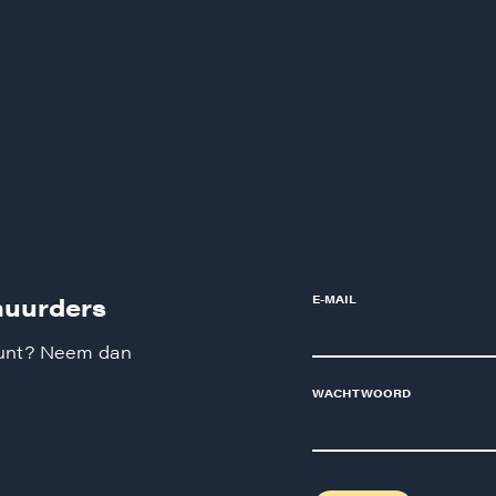
huurders
E-MAIL
ount? Neem dan
WACHTWOORD